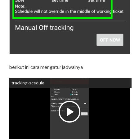
berikut ini cara mengatur jadwalnya
tracking-scedule
P