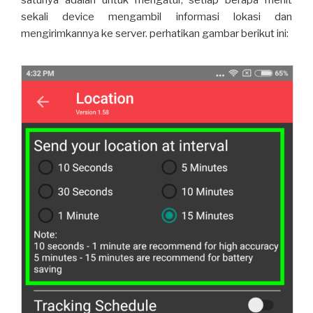
satunya adalah untuk mengatur, setiap berapa menit
sekali device mengambil informasi lokasi dan
mengirimkannya ke server. perhatikan gambar berikut ini: