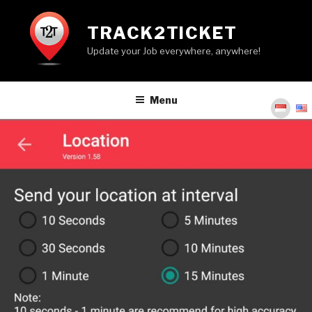
Skip
to
TRACK2TICKET
content
Update your Job everywhere, anywhere!
Menu