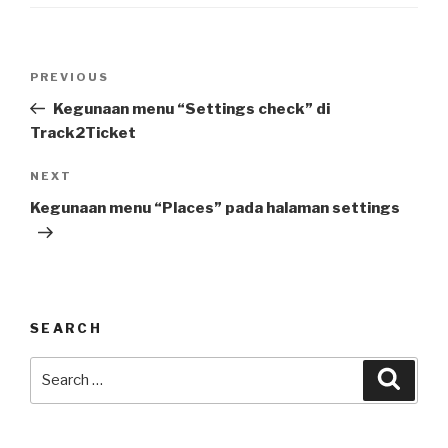
o
Post
PREVIOUS
Previous
navigation
Post
Kegunaan menu “Settings check” di
Track2Ticket
NEXT
Next
Post
Kegunaan menu “Places” pada halaman settings
SEARCH
Search
Searc
for: