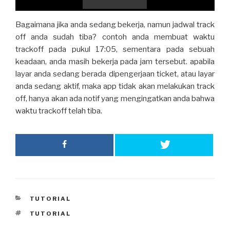
l
Bagaimana jika anda sedang bekerja, namun jadwal track
off anda sudah tiba? contoh anda membuat waktu
a
trackoff pada pukul 17:05, sementara pada sebuah
keadaan, anda masih bekerja pada jam tersebut. apabila
layar anda sedang berada dipengerjaan ticket, atau layar
y
anda sedang aktif, maka app tidak akan melakukan track
off, hanya akan ada notif yang mengingatkan anda bahwa
waktu trackoff telah tiba.
V
i
d
CATEGORIES
TUTORIAL
TAGS
TUTORIAL
e